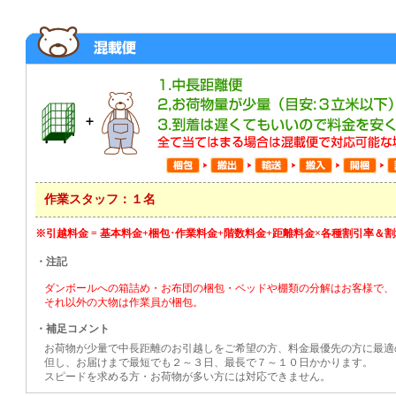
作業スタッフ：１名
※引越料金 = 基本料金+梱包･作業料金+階数料金+距離料金×各種割引率＆
・注記
ダンボールへの箱詰め・お布団の梱包・ベッドや棚類の分解はお客様で、
それ以外の大物は作業員が梱包。
・補足コメント
お荷物が少量で中長距離のお引越しをご希望の方、料金最優先の方に最適
但し、お届けまで最短でも２～３日、最長で７～１０日かかります。
スピードを求める方・お荷物が多い方には対応できません。