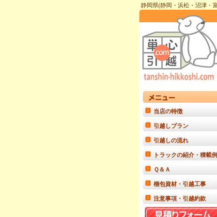
静岡県
(
静岡
・
浜松
・
沼津
・
当店の特徴
引越しプラン
引越しの流れ
トラックの紹介・積載
Ｑ＆Ａ
梱包資材・引越工事
注意事項・引越約款