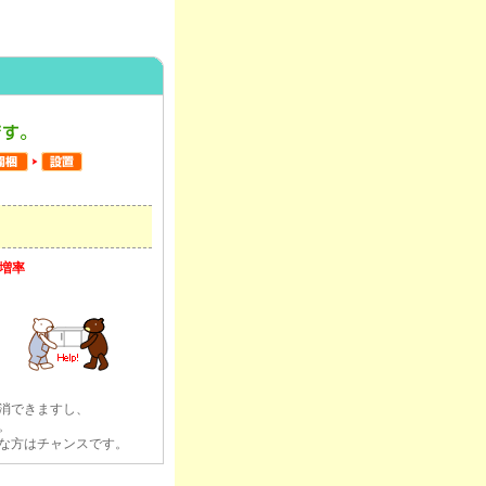
割増率
消できますし、
。
な方はチャンスです。