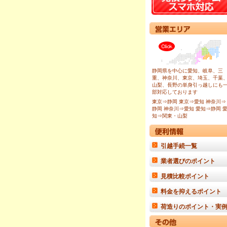
静岡県を中心に愛知、岐阜、三
重、神奈川、東京、埼玉、千葉
山梨、長野の単身引っ越しにも
部対応しております
東京⇒静岡
東京⇒愛知
神奈川⇒
静岡
神奈川⇒愛知
愛知⇒静岡
知⇒関東・山梨
引越手続一覧
業者選びのポイント
見積比較ポイント
料金を抑えるポイント
荷造りのポイント・実