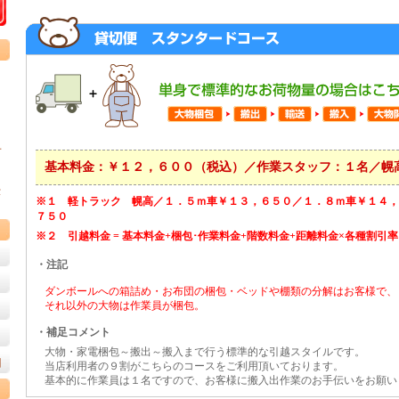
、
一
基本料金：￥１２，６００（税込）／作業スタッフ：１名／幌
愛
※１ 軽トラック 幌高／１．５ｍ車￥１３，６５０／１．８ｍ車￥１４，
７５０
※２ 引越料金 = 基本料金+梱包･作業料金+階数料金+距離料金×各種割引
・注記
ダンボールへの箱詰め・お布団の梱包・ベッドや棚類の分解はお客様で、
それ以外の大物は作業員が梱包。
・補足コメント
大物・家電梱包～搬出～搬入まで行う標準的な引越スタイルです。
例
当店利用者の９割がこちらのコースをご利用頂いております。
基本的に作業員は１名ですので、お客様に搬入出作業のお手伝いをお願い