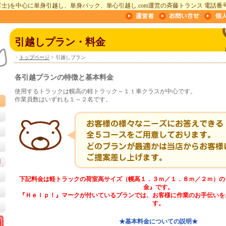
富士
)を中心に単身引越し、単身パック、単心引越し.com運営の斉藤トランス
電話番
引越しプラン・料金
・
トップページ
>
引越しプラン
各引越プランの特徴と基本料金
使用するトラックは幌高の軽トラック～１ｔ車クラスが中心です。
作業員数はいずれも１～２名です。
例
下記料金は軽トラックの荷室高サイズ（幌高１．３ｍ／１．８ｍ／２ｍ）の
金』です。
『Ｈｅｌｐ！』マークが付いているプランでは、お客様に作業のお手伝いを
す。
★基本料金についての説明★