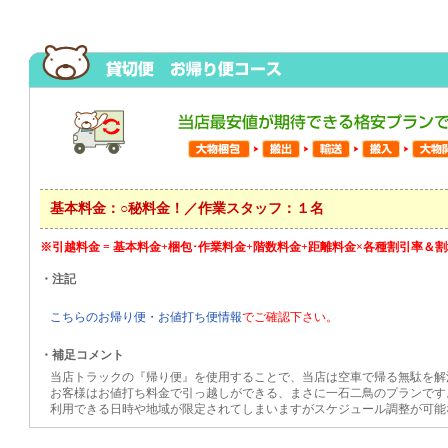
基本料金：○秘料金！／作業スタッフ：１名
※引越料金 = 基本料金+梱包･作業料金+階数料金+距離料金×各種割引率＆
・注記
こちらのお帰り便・お値打ち便情報
でご確認下さい。
・補足コメント
当店トラックの『帰り便』を使用することで、当店は空車で帰る無駄を解
お客様はお値打ち料金で引っ越しができる、まさに一石二鳥のプランです
利用できる日時や地域が限定されてしまいますがスケジュール調整が可能