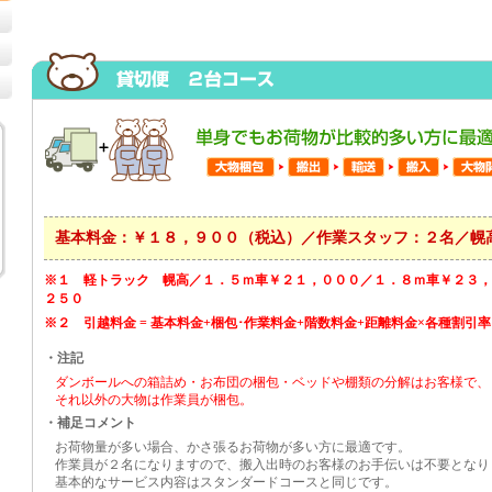
基本料金：￥１８，９００（税込）／作業スタッフ：２名／幌
※１ 軽トラック 幌高／１．５ｍ車￥２１，０００／１．８ｍ車￥２３，
２５０
※２ 引越料金 = 基本料金+梱包･作業料金+階数料金+距離料金×各種割引
・注記
ダンボールへの箱詰め・お布団の梱包・ベッドや棚類の分解はお客様で、
それ以外の大物は作業員が梱包。
・補足コメント
お荷物量が多い場合、かさ張るお荷物が多い方に最適です。
作業員が２名になりますので、搬入出時のお客様のお手伝いは不要となり
基本的なサービス内容はスタンダードコースと同じです。