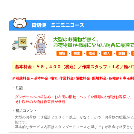
基本料金：￥８，４００（税込）／作業スタッフ：１名／軽バ
※引越料金 = 基本料金+梱包･作業料金+階数料金+距離料金×各種割引率＆
・注記
ダンボールへの箱詰め・お布団の梱包・ベッドや棚類の分解はお客様で、
それ以外の大物は作業員が梱包。
・補足コメント
大型のお荷物（３辺計２１０ｃｍ以上）がなく、かつ、お荷物の総量が２
能です。
基本的なサービス内容はスタンダードコースと同じですが料金は格安とな