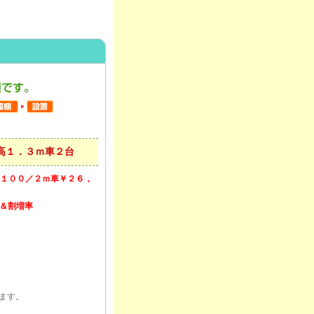
高１．３ｍ車２台
１００／２ｍ車￥２６，
率＆割増率
ます。