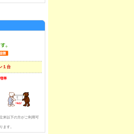
ン１台
割増率
立米以下の方がご利用可
ります。