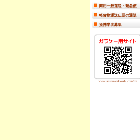
商用一般運送・緊急便
軽貨物運送伝票の通販
提携業者募集
www.tanshin-hikkoshi.com/m/