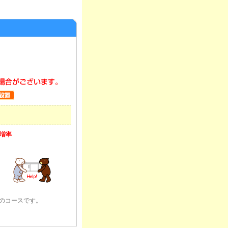
割増率
のコースです。